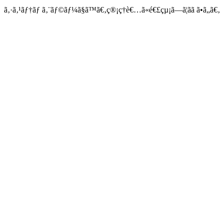
ã‚·ã‚¹ãƒ†ãƒ ã‚¨ãƒ©ãƒ¼ã§ã™ã€‚ç®¡ç†è€…ã«é€£çµ¡ã—ã¦ãã ã•ã„ã€‚