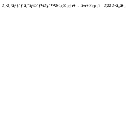
ã‚·ã‚¹ãƒ†ãƒ ã‚¨ãƒ©ãƒ¼ã§ã™ã€‚ç®¡ç†è€…ã«é€£çµ¡ã—ã¦ãã ã•ã„ã€‚