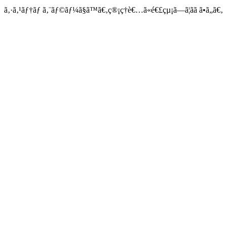
ã‚·ã‚¹ãƒ†ãƒ ã‚¨ãƒ©ãƒ¼ã§ã™ã€‚ç®¡ç†è€…ã«é€£çµ¡ã—ã¦ãã ã•ã„ã€‚