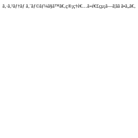
ã‚·ã‚¹ãƒ†ãƒ ã‚¨ãƒ©ãƒ¼ã§ã™ã€‚ç®¡ç†è€…ã«é€£çµ¡ã—ã¦ãã ã•ã„ã€‚