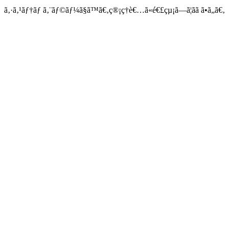
ã‚·ã‚¹ãƒ†ãƒ ã‚¨ãƒ©ãƒ¼ã§ã™ã€‚ç®¡ç†è€…ã«é€£çµ¡ã—ã¦ãã ã•ã„ã€‚