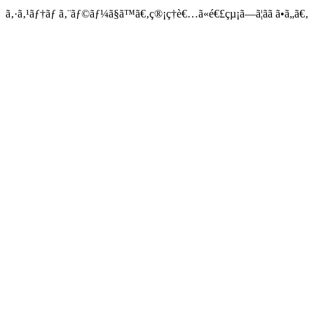
ã‚·ã‚¹ãƒ†ãƒ ã‚¨ãƒ©ãƒ¼ã§ã™ã€‚ç®¡ç†è€…ã«é€£çµ¡ã—ã¦ãã ã•ã„ã€‚