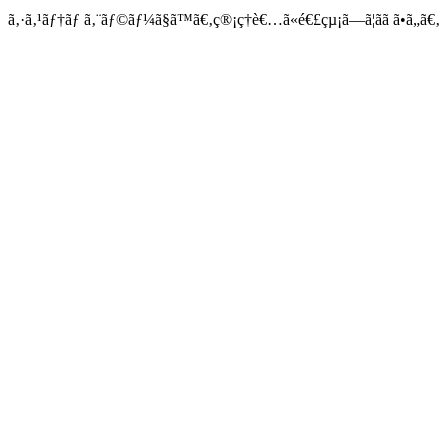
ã‚·ã‚¹ãƒ†ãƒ ã‚¨ãƒ©ãƒ¼ã§ã™ã€‚ç®¡ç†è€…ã«é€£çµ¡ã—ã¦ãã ã•ã„ã€‚