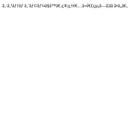
ã‚·ã‚¹ãƒ†ãƒ ã‚¨ãƒ©ãƒ¼ã§ã™ã€‚ç®¡ç†è€…ã«é€£çµ¡ã—ã¦ãã ã•ã„ã€‚