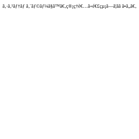
ã‚·ã‚¹ãƒ†ãƒ ã‚¨ãƒ©ãƒ¼ã§ã™ã€‚ç®¡ç†è€…ã«é€£çµ¡ã—ã¦ãã ã•ã„ã€‚