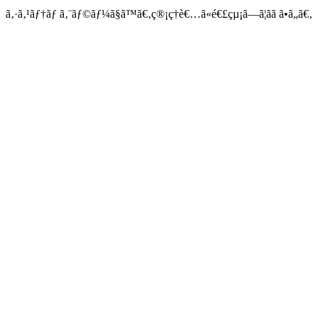
ã‚·ã‚¹ãƒ†ãƒ ã‚¨ãƒ©ãƒ¼ã§ã™ã€‚ç®¡ç†è€…ã«é€£çµ¡ã—ã¦ãã ã•ã„ã€‚