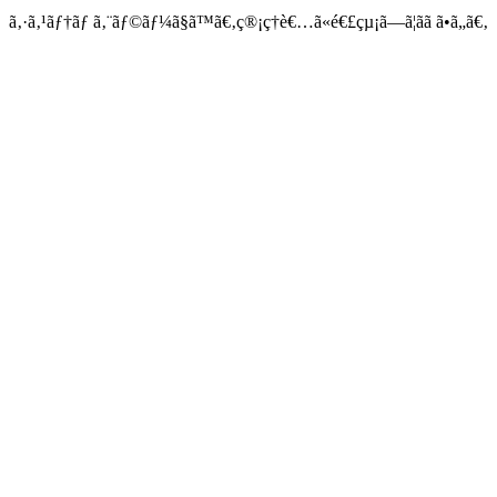
ã‚·ã‚¹ãƒ†ãƒ ã‚¨ãƒ©ãƒ¼ã§ã™ã€‚ç®¡ç†è€…ã«é€£çµ¡ã—ã¦ãã ã•ã„ã€‚