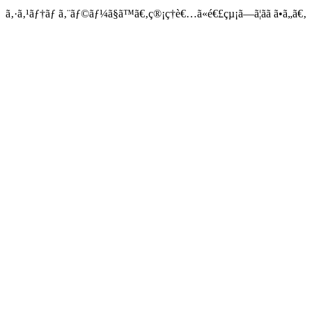
ã‚·ã‚¹ãƒ†ãƒ ã‚¨ãƒ©ãƒ¼ã§ã™ã€‚ç®¡ç†è€…ã«é€£çµ¡ã—ã¦ãã ã•ã„ã€‚