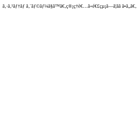
ã‚·ã‚¹ãƒ†ãƒ ã‚¨ãƒ©ãƒ¼ã§ã™ã€‚ç®¡ç†è€…ã«é€£çµ¡ã—ã¦ãã ã•ã„ã€‚