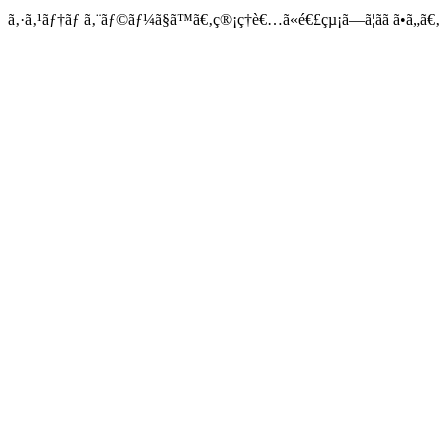
ã‚·ã‚¹ãƒ†ãƒ ã‚¨ãƒ©ãƒ¼ã§ã™ã€‚ç®¡ç†è€…ã«é€£çµ¡ã—ã¦ãã ã•ã„ã€‚