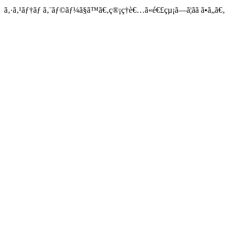
ã‚·ã‚¹ãƒ†ãƒ ã‚¨ãƒ©ãƒ¼ã§ã™ã€‚ç®¡ç†è€…ã«é€£çµ¡ã—ã¦ãã ã•ã„ã€‚