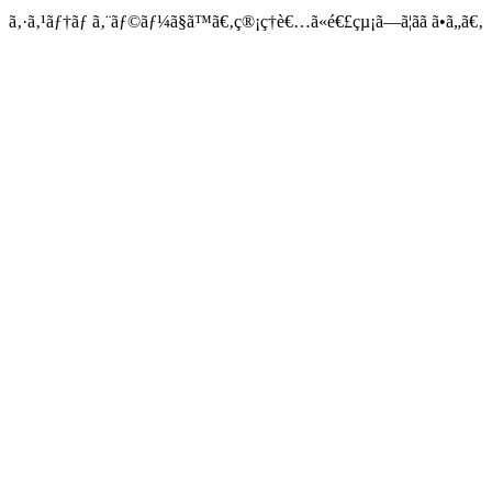
ã‚·ã‚¹ãƒ†ãƒ ã‚¨ãƒ©ãƒ¼ã§ã™ã€‚ç®¡ç†è€…ã«é€£çµ¡ã—ã¦ãã ã•ã„ã€‚