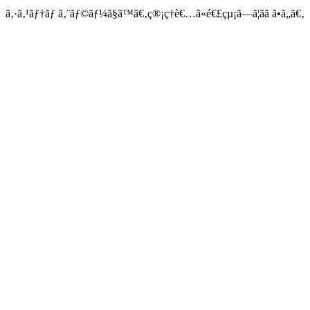
ã‚·ã‚¹ãƒ†ãƒ ã‚¨ãƒ©ãƒ¼ã§ã™ã€‚ç®¡ç†è€…ã«é€£çµ¡ã—ã¦ãã ã•ã„ã€‚