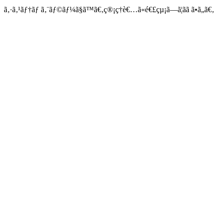
ã‚·ã‚¹ãƒ†ãƒ ã‚¨ãƒ©ãƒ¼ã§ã™ã€‚ç®¡ç†è€…ã«é€£çµ¡ã—ã¦ãã ã•ã„ã€‚