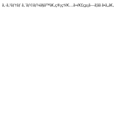
ã‚·ã‚¹ãƒ†ãƒ ã‚¨ãƒ©ãƒ¼ã§ã™ã€‚ç®¡ç†è€…ã«é€£çµ¡ã—ã¦ãã ã•ã„ã€‚