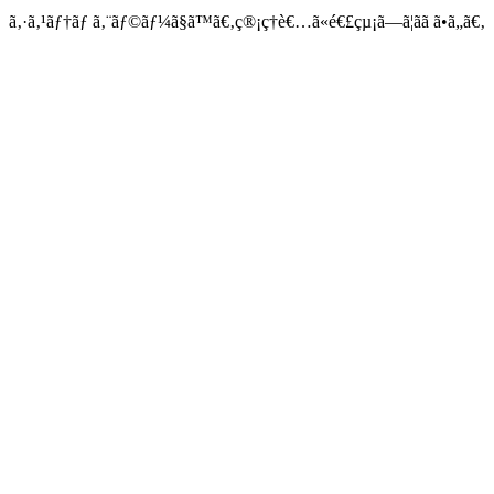
ã‚·ã‚¹ãƒ†ãƒ ã‚¨ãƒ©ãƒ¼ã§ã™ã€‚ç®¡ç†è€…ã«é€£çµ¡ã—ã¦ãã ã•ã„ã€‚