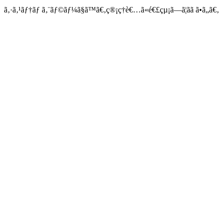
ã‚·ã‚¹ãƒ†ãƒ ã‚¨ãƒ©ãƒ¼ã§ã™ã€‚ç®¡ç†è€…ã«é€£çµ¡ã—ã¦ãã ã•ã„ã€‚