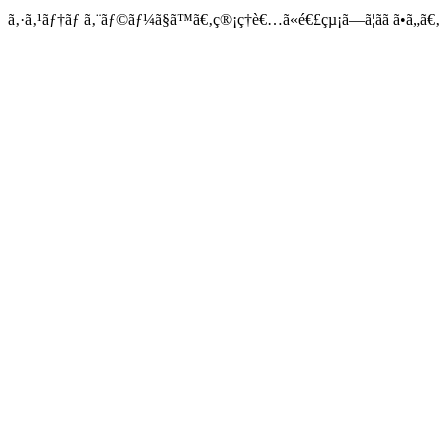
ã‚·ã‚¹ãƒ†ãƒ ã‚¨ãƒ©ãƒ¼ã§ã™ã€‚ç®¡ç†è€…ã«é€£çµ¡ã—ã¦ãã ã•ã„ã€‚