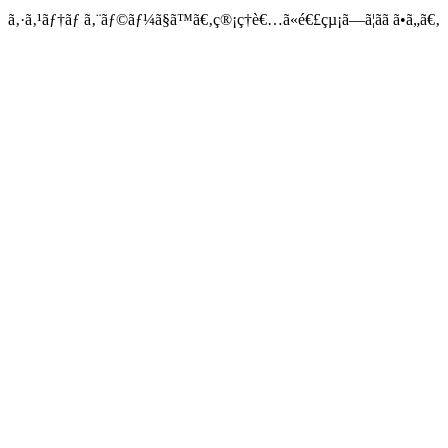
ã‚·ã‚¹ãƒ†ãƒ ã‚¨ãƒ©ãƒ¼ã§ã™ã€‚ç®¡ç†è€…ã«é€£çµ¡ã—ã¦ãã ã•ã„ã€‚