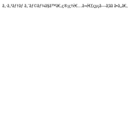
ã‚·ã‚¹ãƒ†ãƒ ã‚¨ãƒ©ãƒ¼ã§ã™ã€‚ç®¡ç†è€…ã«é€£çµ¡ã—ã¦ãã ã•ã„ã€‚