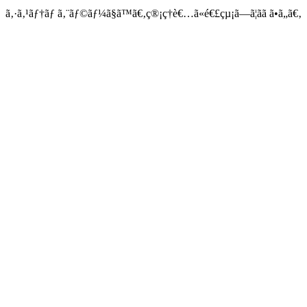
ã‚·ã‚¹ãƒ†ãƒ ã‚¨ãƒ©ãƒ¼ã§ã™ã€‚ç®¡ç†è€…ã«é€£çµ¡ã—ã¦ãã ã•ã„ã€‚