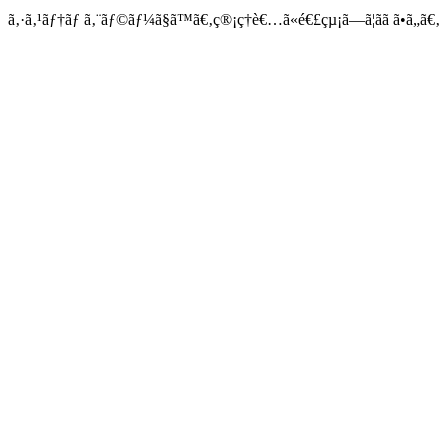
ã‚·ã‚¹ãƒ†ãƒ ã‚¨ãƒ©ãƒ¼ã§ã™ã€‚ç®¡ç†è€…ã«é€£çµ¡ã—ã¦ãã ã•ã„ã€‚