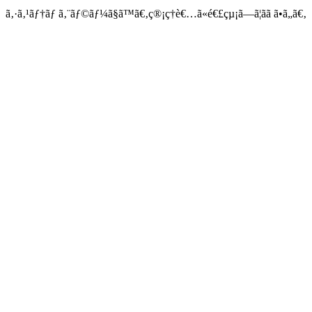
ã‚·ã‚¹ãƒ†ãƒ ã‚¨ãƒ©ãƒ¼ã§ã™ã€‚ç®¡ç†è€…ã«é€£çµ¡ã—ã¦ãã ã•ã„ã€‚