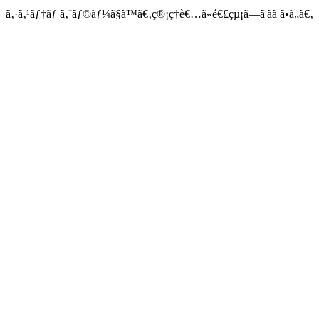
ã‚·ã‚¹ãƒ†ãƒ ã‚¨ãƒ©ãƒ¼ã§ã™ã€‚ç®¡ç†è€…ã«é€£çµ¡ã—ã¦ãã ã•ã„ã€‚