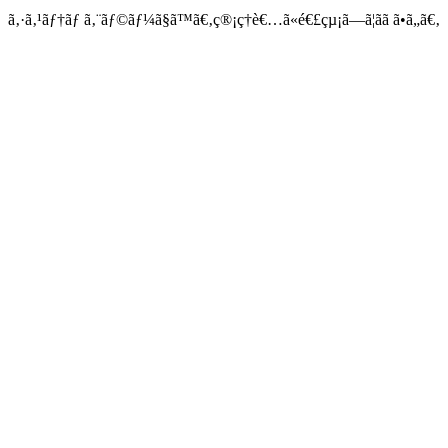
ã‚·ã‚¹ãƒ†ãƒ ã‚¨ãƒ©ãƒ¼ã§ã™ã€‚ç®¡ç†è€…ã«é€£çµ¡ã—ã¦ãã ã•ã„ã€‚