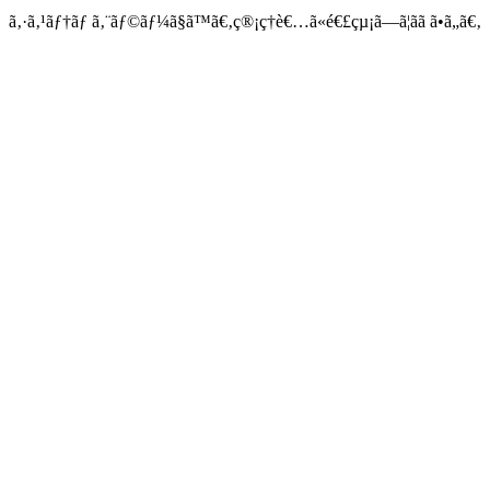
ã‚·ã‚¹ãƒ†ãƒ ã‚¨ãƒ©ãƒ¼ã§ã™ã€‚ç®¡ç†è€…ã«é€£çµ¡ã—ã¦ãã ã•ã„ã€‚