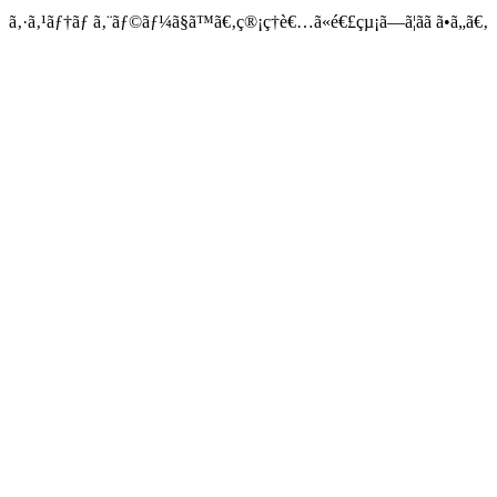
ã‚·ã‚¹ãƒ†ãƒ ã‚¨ãƒ©ãƒ¼ã§ã™ã€‚ç®¡ç†è€…ã«é€£çµ¡ã—ã¦ãã ã•ã„ã€‚