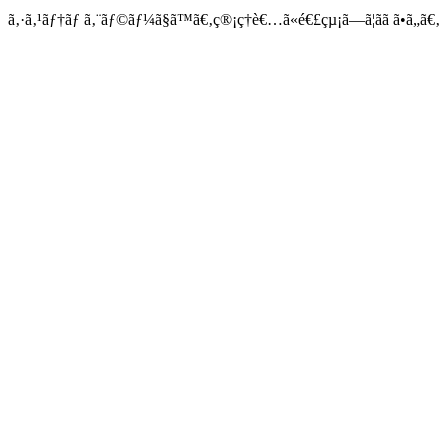
ã‚·ã‚¹ãƒ†ãƒ ã‚¨ãƒ©ãƒ¼ã§ã™ã€‚ç®¡ç†è€…ã«é€£çµ¡ã—ã¦ãã ã•ã„ã€‚