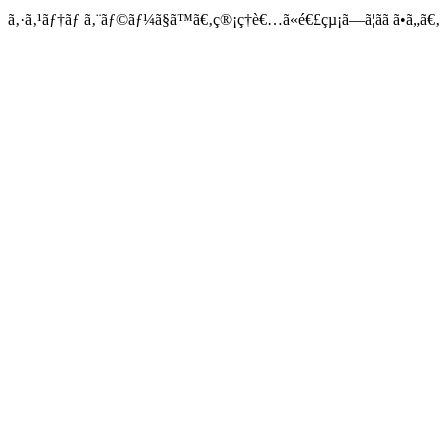
ã‚·ã‚¹ãƒ†ãƒ ã‚¨ãƒ©ãƒ¼ã§ã™ã€‚ç®¡ç†è€…ã«é€£çµ¡ã—ã¦ãã ã•ã„ã€‚