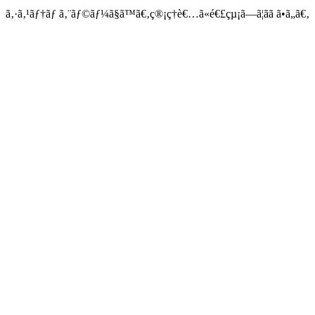
ã‚·ã‚¹ãƒ†ãƒ ã‚¨ãƒ©ãƒ¼ã§ã™ã€‚ç®¡ç†è€…ã«é€£çµ¡ã—ã¦ãã ã•ã„ã€‚