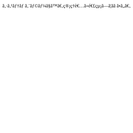
ã‚·ã‚¹ãƒ†ãƒ ã‚¨ãƒ©ãƒ¼ã§ã™ã€‚ç®¡ç†è€…ã«é€£çµ¡ã—ã¦ãã ã•ã„ã€‚