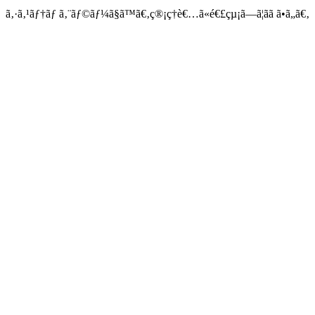
ã‚·ã‚¹ãƒ†ãƒ ã‚¨ãƒ©ãƒ¼ã§ã™ã€‚ç®¡ç†è€…ã«é€£çµ¡ã—ã¦ãã ã•ã„ã€‚