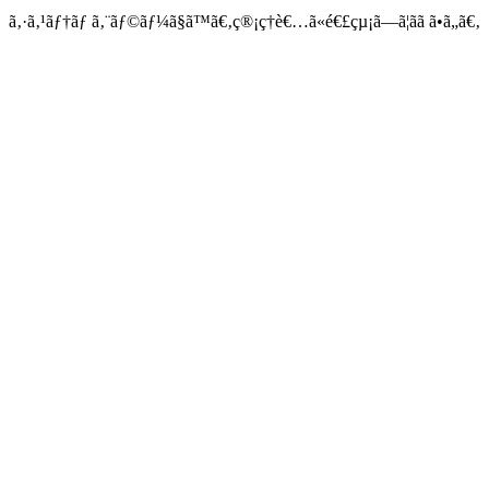
ã‚·ã‚¹ãƒ†ãƒ ã‚¨ãƒ©ãƒ¼ã§ã™ã€‚ç®¡ç†è€…ã«é€£çµ¡ã—ã¦ãã ã•ã„ã€‚