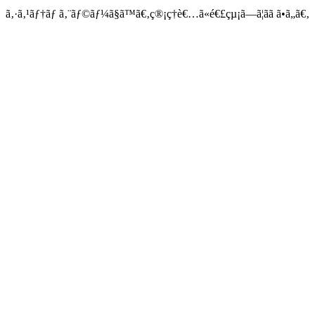
ã‚·ã‚¹ãƒ†ãƒ ã‚¨ãƒ©ãƒ¼ã§ã™ã€‚ç®¡ç†è€…ã«é€£çµ¡ã—ã¦ãã ã•ã„ã€‚