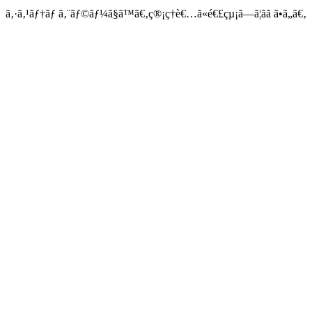
ã‚·ã‚¹ãƒ†ãƒ ã‚¨ãƒ©ãƒ¼ã§ã™ã€‚ç®¡ç†è€…ã«é€£çµ¡ã—ã¦ãã ã•ã„ã€‚