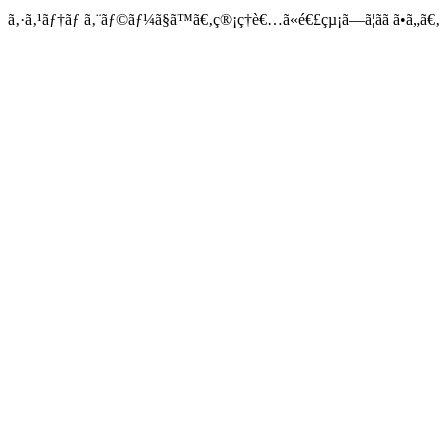
ã‚·ã‚¹ãƒ†ãƒ ã‚¨ãƒ©ãƒ¼ã§ã™ã€‚ç®¡ç†è€…ã«é€£çµ¡ã—ã¦ãã ã•ã„ã€‚