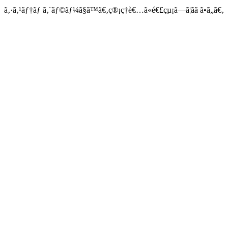
ã‚·ã‚¹ãƒ†ãƒ ã‚¨ãƒ©ãƒ¼ã§ã™ã€‚ç®¡ç†è€…ã«é€£çµ¡ã—ã¦ãã ã•ã„ã€‚