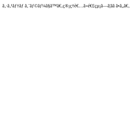
ã‚·ã‚¹ãƒ†ãƒ ã‚¨ãƒ©ãƒ¼ã§ã™ã€‚ç®¡ç†è€…ã«é€£çµ¡ã—ã¦ãã ã•ã„ã€‚