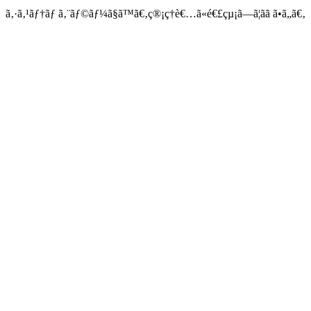
ã‚·ã‚¹ãƒ†ãƒ ã‚¨ãƒ©ãƒ¼ã§ã™ã€‚ç®¡ç†è€…ã«é€£çµ¡ã—ã¦ãã ã•ã„ã€‚