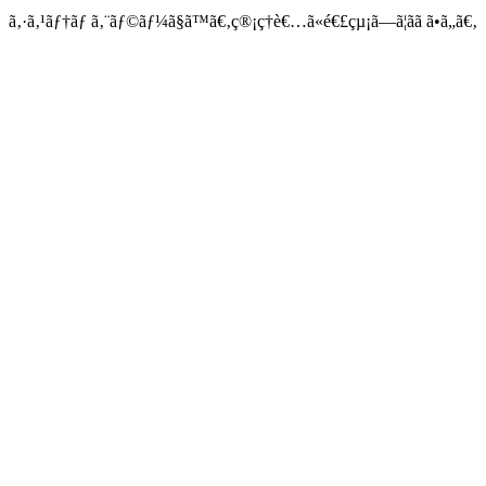
ã‚·ã‚¹ãƒ†ãƒ ã‚¨ãƒ©ãƒ¼ã§ã™ã€‚ç®¡ç†è€…ã«é€£çµ¡ã—ã¦ãã ã•ã„ã€‚