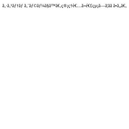
ã‚·ã‚¹ãƒ†ãƒ ã‚¨ãƒ©ãƒ¼ã§ã™ã€‚ç®¡ç†è€…ã«é€£çµ¡ã—ã¦ãã ã•ã„ã€‚