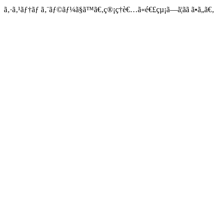
ã‚·ã‚¹ãƒ†ãƒ ã‚¨ãƒ©ãƒ¼ã§ã™ã€‚ç®¡ç†è€…ã«é€£çµ¡ã—ã¦ãã ã•ã„ã€‚