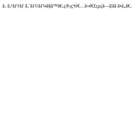
ã‚·ã‚¹ãƒ†ãƒ ã‚¨ãƒ©ãƒ¼ã§ã™ã€‚ç®¡ç†è€…ã«é€£çµ¡ã—ã¦ãã ã•ã„ã€‚