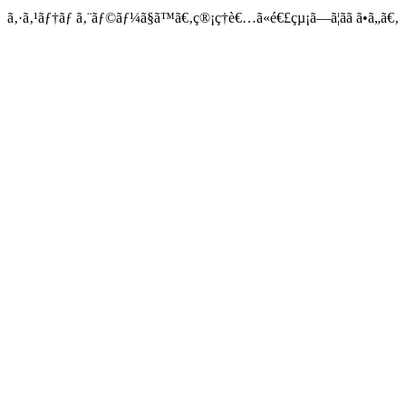
ã‚·ã‚¹ãƒ†ãƒ ã‚¨ãƒ©ãƒ¼ã§ã™ã€‚ç®¡ç†è€…ã«é€£çµ¡ã—ã¦ãã ã•ã„ã€‚