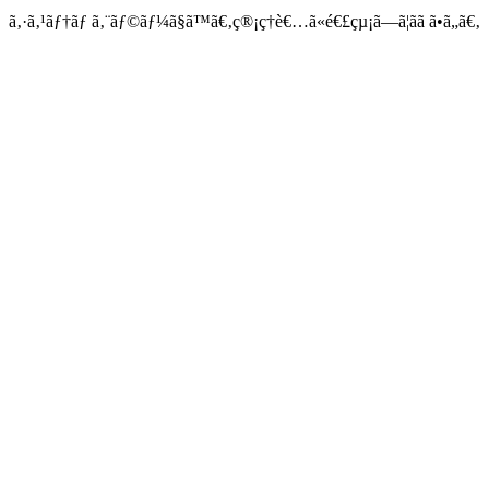
ã‚·ã‚¹ãƒ†ãƒ ã‚¨ãƒ©ãƒ¼ã§ã™ã€‚ç®¡ç†è€…ã«é€£çµ¡ã—ã¦ãã ã•ã„ã€‚