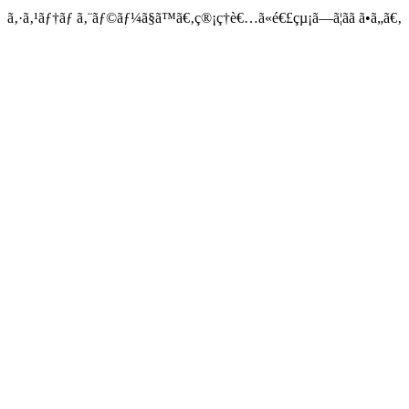
ã‚·ã‚¹ãƒ†ãƒ ã‚¨ãƒ©ãƒ¼ã§ã™ã€‚ç®¡ç†è€…ã«é€£çµ¡ã—ã¦ãã ã•ã„ã€‚